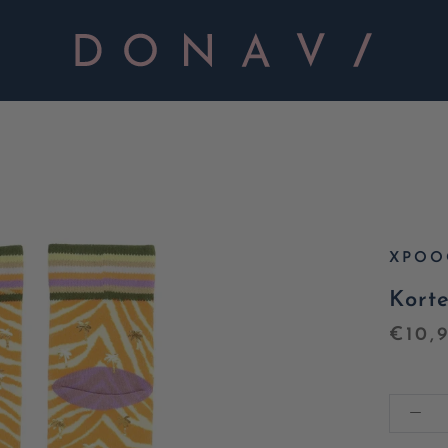
XPOO
Korte
€10,