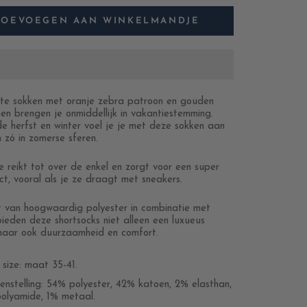
TOEVOEGEN AAN WINKELMANDJE
te sokken met oranje zebra patroon en gouden
n brengen je onmiddellijk in vakantiestemming.
 de herfst en winter voel je je met deze sokken aan
 zó in zomerse sferen.
e reikt tot over de enkel en zorgt voor een super
ct, vooral als je ze draagt met sneakers.
van hoogwaardig polyester in combinatie met
bieden deze shortsocks niet alleen een luxueus
maar ook duurzaamheid en comfort.
size: maat 35-41.
nstelling: 54% polyester, 42% katoen, 2% elasthan,
olyamide, 1% metaal.