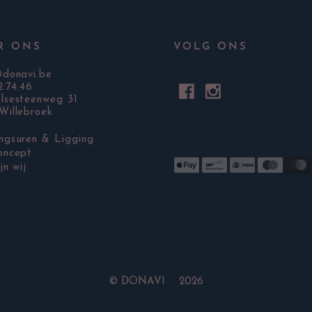
R ONS
VOLG ONS
@donavi.be
2.74.46
lsesteenweg 31
Willebroek
ngsuren & Ligging
oncept
jn wij
©
DONAVI 2026