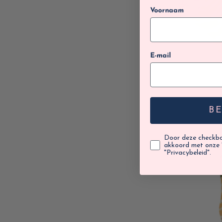
Voornaam
E-mail
B
Door deze checkbox
akkoord met onze 
"Privacybeleid".