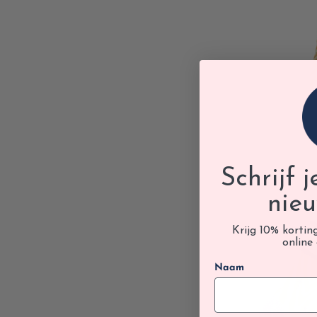
Schrijf 
nieu
Krijg 10% kortin
online 
Naam