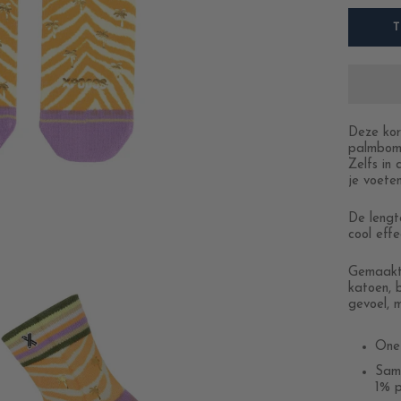
Deze kor
palmbome
Zelfs in
je voeten
De lengt
cool effe
Gemaakt 
katoen, 
gevoel, 
One 
Same
1% p