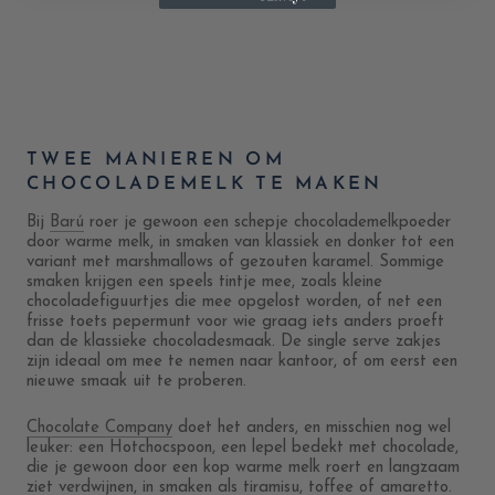
TWEE MANIEREN OM
CHOCOLADEMELK TE MAKEN
Bij
Barú
roer je gewoon een schepje chocolademelkpoeder
door warme melk, in smaken van klassiek en donker tot een
variant met marshmallows of gezouten karamel. Sommige
smaken krijgen een speels tintje mee, zoals kleine
chocoladefiguurtjes die mee opgelost worden, of net een
frisse toets pepermunt voor wie graag iets anders proeft
dan de klassieke chocoladesmaak. De single serve zakjes
zijn ideaal om mee te nemen naar kantoor, of om eerst een
nieuwe smaak uit te proberen.
Chocolate Company
doet het anders, en misschien nog wel
leuker: een Hotchocspoon, een lepel bedekt met chocolade,
die je gewoon door een kop warme melk roert en langzaam
ziet verdwijnen, in smaken als tiramisu, toffee of amaretto.