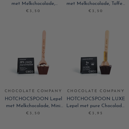
met Melkchocolade,
met Melkchocolade, Toffee
Tiramisu
Temptation
€3,50
€3,50
CHOCOLATE COMPANY
CHOCOLATE COMPANY
HOTCHOCSPOON Lepel
HOTCHOCSPOON LUXE
met Melkchocolade, Mini
Lepel met pure Chocolade,
marshmallows
Irish Whisky
€3,50
€3,95