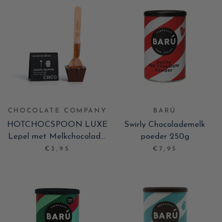
CHOCOLATE COMPANY
BARÚ
HOTCHOCSPOON LUXE
Swirly Chocolademelk
Lepel met Melkchocolade,
poeder 250g
Amaretto Macaroons
€3,95
€7,95