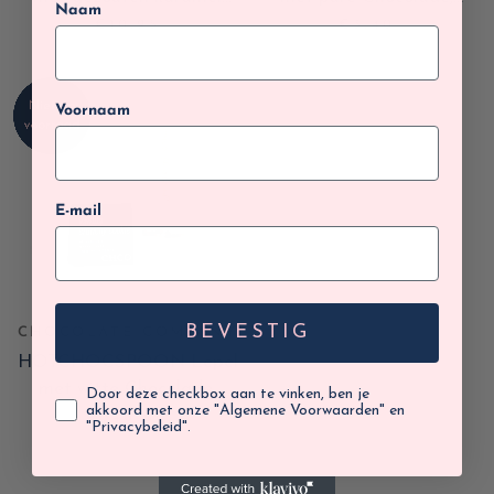
Naam
250g
Hazelnoot & Caramel
€10,95
€3,40
Voornaam
E-mail
BEVESTIG
CHOCOLATE COMPANY
HOTCHOCSPOON Lepel
met witte Chocolade,
Door deze checkbox aan te vinken, ben je
akkoord met onze "Algemene Voorwaarden" en
Vanilla crunchy cookie
€340,00
"Privacybeleid".