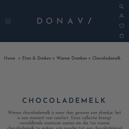
Ga
naar
inhoud
Home
>
Eten & Drinken
>
Warme Dranken
>
Chocolademelk
CHOCOLADEMELK
Warme chocolademelk is meer dan gewoon een drankje: het
is een moment van comfort. Deze collectie brengt
verschillende manieren samen om die tas warme
chocolademelk te maken, van poeder tot een chocoladelepel