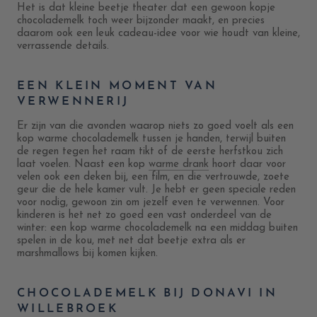
Het is dat kleine beetje theater dat een gewoon kopje
chocolademelk toch weer bijzonder maakt, en precies
daarom ook een leuk cadeau-idee voor wie houdt van kleine,
verrassende details.
EEN KLEIN MOMENT VAN
VERWENNERIJ
Er zijn van die avonden waarop niets zo goed voelt als een
kop warme chocolademelk tussen je handen, terwijl buiten
de regen tegen het raam tikt of de eerste herfstkou zich
laat voelen. Naast een kop
warme drank
hoort daar voor
velen ook een deken bij, een film, en die vertrouwde, zoete
geur die de hele kamer vult. Je hebt er geen speciale reden
voor nodig, gewoon zin om jezelf even te verwennen. Voor
kinderen is het net zo goed een vast onderdeel van de
winter: een kop warme chocolademelk na een middag buiten
spelen in de kou, met net dat beetje extra als er
marshmallows bij komen kijken.
CHOCOLADEMELK BIJ DONAVI IN
WILLEBROEK