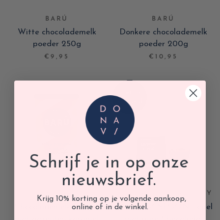
BARÚ
BARÚ
Witte chocolademelk
Donkere chocolademelk
poeder 250g
poeder 200g
€9,95
€10,95
Schrijf je in op onze
nieuwsbrief.
BARÚ
CHOCOLATE COMPANY
Krijg 10% korting op je volgende aankoop,
Chocolademelk poeder
HOTCHOCSPOON Lepel
online of in de winkel.
met gezouten karamel
met pure Chocolade,