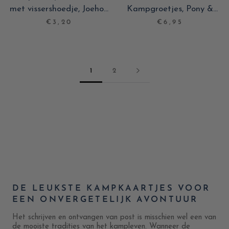
met vissershoedje, Joehoe
Kampgroetjes, Pony &
Geniet van een Super Leuk
Ijsbeer
€3,20
€6,95
kamp!
1
2
DE LEUKSTE KAMPKAARTJES VOOR
EEN ONVERGETELIJK AVONTUUR
Het schrijven en ontvangen van post is misschien wel een van
de mooiste tradities van het kampleven. Wanneer de