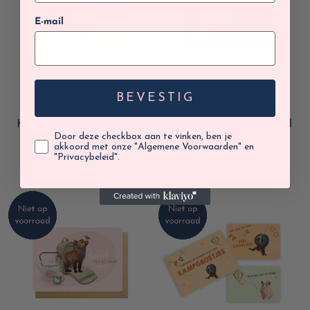
E-mail
BEVESTIG
ENFANT TERRIBLE
ENFANT TERRIBLE
Kampkaartje, Op kamp,
Wenskaart dubbel, Veel
Door deze checkbox aan te vinken, ben je
veel plezier!
plezier op kamp
akkoord met onze "Algemene Voorwaarden" en
"Privacybeleid".
€3,20
€3,20