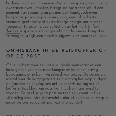
kinderen nach een intensieve dag vol bosspelen, zwemmen en
avonturen even uitrusten, brengt de postronde altijd een
moment van spanning en plezier. Een handgeschreven
kampkaartje van papa, mama, opa, oma of je beste
vrienden geeft net dat extra beetje energie om er weer
tegenaan te gaan. Deze collectie van het merk
Enfant
Terrible
is speciaal samengesteld om die unieke kampsfeer
te vangen: vrolijk, een tikkeltje eigenwijs en boordevol kleur.
ONMISBAAR IN DE REISKOFFER OF
OP DE POST
Of je nu kiest voor een losse dubbele wenskaart of een
handige set van meerdere kampkaartjes in een stevig
bewaarmapje, je bent verzekerd van succes. De setjes zijn
ideaal voor de kampgangers zelf: dankzij het mapje blijven
de kaarten en enveloppen netjes onderin de rugzak of
koffer zitten, klaar om naar het thuisfront gestuurd te
worden. Zo geef je jouw post meteen een avontuurlijke
uitstraling mee. Kies je favoriete dier of zomerse ontwerp en
maak de postronde dit jaar extra bijzonder!