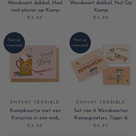
Wenskaart dubbel, Heel
Wenskaart dubbel, Yes! Op
veel plezier op Kamp
Kamp
€3,20
€3,20
ENFANT TERRIBLE
ENFANT TERRIBLE
Kampkaartje met een
Set van 6 Wenskaarten
Konijntje in een mok,
Kampgroetjes, Tijger &
Geniet van je kamp
Hond
€3,20
€6,95