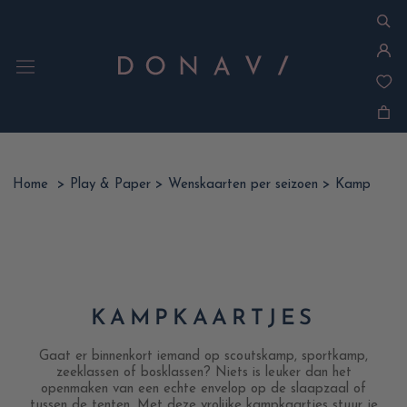
Ga
naar
inhoud
Home
>
Play & Paper
>
Wenskaarten per seizoen
>
Kamp
KAMPKAARTJES
Gaat er binnenkort iemand op scoutskamp, sportkamp,
zeeklassen of bosklassen? Niets is leuker dan het
openmaken van een echte envelop op de slaapzaal of
tussen de tenten. Met deze vrolijke kampkaartjes stuur je