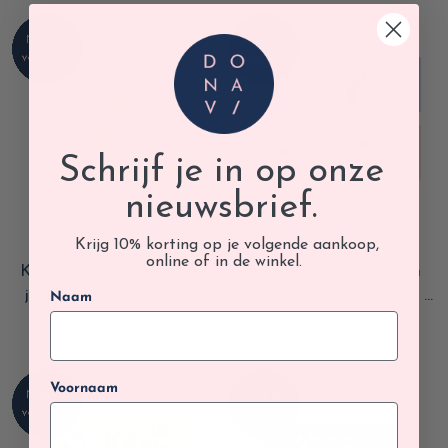
Schrijf je in op onze
nieuwsbrief.
Krijg 10% korting op je volgende aankoop,
ENFANT TERRIBLE
ENFANT TERRIBLE
online of in de winkel.
Kampkaartje, Geniet van
Set van 6 Wenskaarten
jouw fantastische Kamp
Kampgroetjes, Papegaai &
Naam
Kuiken
€3,20
€6,95
Voornaam