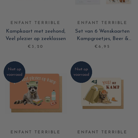
ENFANT TERRIBLE
ENFANT TERRIBLE
Kampkaart met zeehond,
Set van 6 Wenskaarten
Veel plezier op zeeklassen
Kampgroetjes, Beer &
Wasbeer
€3,20
€6,95
ENFANT TERRIBLE
ENFANT TERRIBLE