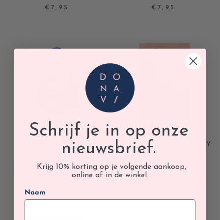
€7,95
€7,95
Schrijf je in op onze
nieuwsbrief.
LEGAMI
ALL THE WAYS TO SAY
SUPER SOFT Plushen
Pin, Rainbow
Krijg 10% korting op je volgende aankoop,
Sleutelhanger, Monster
online of in de winkel.
€7,95
€9,99
Naam