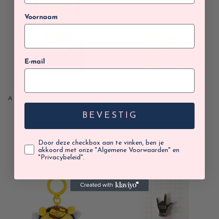
Voornaam
E-mail
ALL THE WAYS TO SAY
LEGAMI
Pin, Hearts
SUPER SOFT Plushen
BEVESTIG
Sleutelhanger, Corgi
€9,99
€7,95
Door deze checkbox aan te vinken, ben je
akkoord met onze "Algemene Voorwaarden" en
"Privacybeleid".