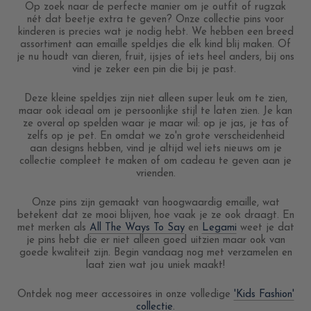
Op zoek naar de perfecte manier om je outfit of rugzak
nét dat beetje extra te geven? Onze collectie pins voor
kinderen is precies wat je nodig hebt. We hebben een breed
assortiment aan emaille speldjes die elk kind blij maken. Of
je nu houdt van dieren, fruit, ijsjes of iets heel anders, bij ons
vind je zeker een pin die bij je past.
Deze kleine speldjes zijn niet alleen super leuk om te zien,
maar ook ideaal om je persoonlijke stijl te laten zien. Je kan
ze overal op spelden waar je maar wil: op je jas, je tas of
zelfs op je pet. En omdat we zo'n grote verscheidenheid
aan designs hebben, vind je altijd wel iets nieuws om je
collectie compleet te maken of om cadeau te geven aan je
vrienden.
Onze pins zijn gemaakt van hoogwaardig emaille, wat
betekent dat ze mooi blijven, hoe vaak je ze ook draagt. En
met merken als
All The Ways To Say
en
Legami
weet je dat
je pins hebt die er niet alleen goed uitzien maar ook van
goede kwaliteit zijn. Begin vandaag nog met verzamelen en
laat zien wat jou uniek maakt!
Ontdek nog meer accessoires in onze volledige
'Kids Fashion'
collectie
.