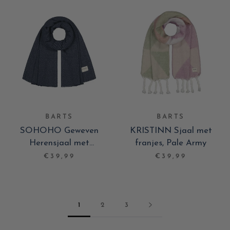
BARTS
BARTS
SOHOHO Geweven
KRISTINN Sjaal met
Herensjaal met
franjes, Pale Army
visgraatpatroon, Navy
€39,99
€39,99
1
2
3