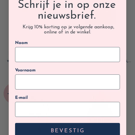
Schrijf je in op onze
nieuwsbrief.
Krijg 10% korting op je volgende aankoop,
online of in de winkel.
Naam
BARTS
BARTS
RIVER RUSH Premium
RIVER RUSH Premium
wollen Muts voor dames,
wollen Muts voor dames,
Pink
Sage
€39,99
€39,99
Voornaam
E-mail
BEVESTIG