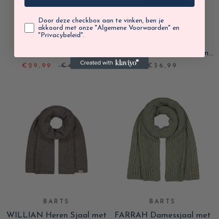
Door deze checkbox aan te vinken, ben je
akkoord met onze "Algemene Voorwaarden" en
BARTS
BARTS
"Privacybeleid".
WITZIA Zachte sjaal,
KENZIE Grote
Orchid
Damesmuts met pompon,
Mauve
€29,99
€49,99
€36,99
BARTS
BARTS
WILLIAN Heren Sjaal met
FARRAH Damessjaal met