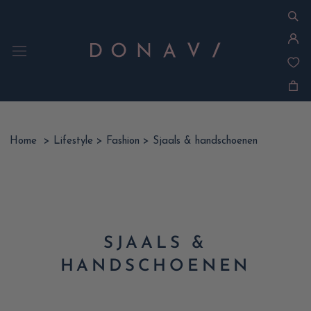
Ga
naar
inhoud
Home
>
Lifestyle
>
Fashion
>
Sjaals & handschoenen
SJAALS &
HANDSCHOENEN