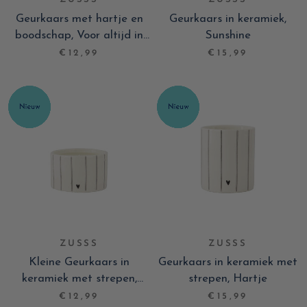
Geurkaars met hartje en
Geurkaars in keramiek,
boodschap, Voor altijd in
Sunshine
mijn hart
€12,99
€15,99
ZUSSS
ZUSSS
Kleine Geurkaars in
Geurkaars in keramiek met
keramiek met strepen,
strepen, Hartje
Hartje
€12,99
€15,99