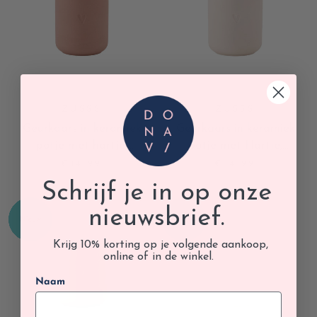
ZUSSS
ZUSSS
Geurkaars in keramiek
Geurkaars in keramiek
potje met hartje,
potje met Hartje,
Donkerroze
Lichtroze
€14,99
€14,99
Schrijf je in op onze
nieuwsbrief.
Krijg 10% korting op je volgende aankoop,
online of in de winkel.
Naam