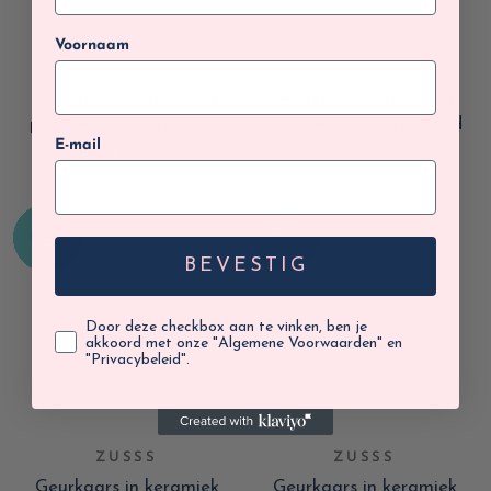
Voornaam
ZUSSS
ZUSSS
Geurkaars in keramiek
Geurkaars in keramiek
potje met Hartje, Bruin
potje met Hartje, Zand
E-mail
€14,99
€14,99
BEVESTIG
Door deze checkbox aan te vinken, ben je
akkoord met onze "Algemene Voorwaarden" en
"Privacybeleid".
ZUSSS
ZUSSS
Geurkaars in keramiek
Geurkaars in keramiek