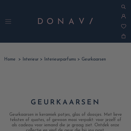
Ga
naar
inhoud
Home
>
Interieur
>
Interieurparfums
>
Geurkaarsen
GEURKAARSEN
Geurkaarsen in keramiek potjes, glas of doosjes. Met lieve
teksten of quotes, of gewoon mooi verpakt: voor jezelf of
als cadeau voor iemand die je graag ziet. Ontdek onze
collectie en vind de geur die bij jou past.