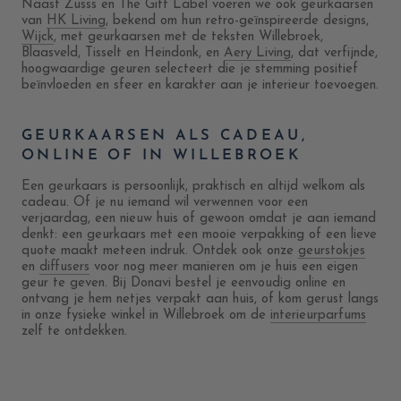
Naast Zusss en The Gift Label voeren we ook geurkaarsen
van
HK Living
, bekend om hun retro-geïnspireerde designs,
Wijck
, met geurkaarsen met de teksten Willebroek,
Blaasveld, Tisselt en Heindonk, en
Aery Living
, dat verfijnde,
hoogwaardige geuren selecteert die je stemming positief
beïnvloeden en sfeer en karakter aan je interieur toevoegen.
GEURKAARSEN ALS CADEAU,
ONLINE OF IN WILLEBROEK
Een geurkaars is persoonlijk, praktisch en altijd welkom als
cadeau. Of je nu iemand wil verwennen voor een
verjaardag, een nieuw huis of gewoon omdat je aan iemand
denkt: een geurkaars met een mooie verpakking of een lieve
quote maakt meteen indruk. Ontdek ook onze
geurstokjes
en
diffusers
voor nog meer manieren om je huis een eigen
geur te geven. Bij Donavi bestel je eenvoudig online en
ontvang je hem netjes verpakt aan huis, of kom gerust langs
in onze fysieke winkel in Willebroek om de
interieurparfums
zelf te ontdekken.