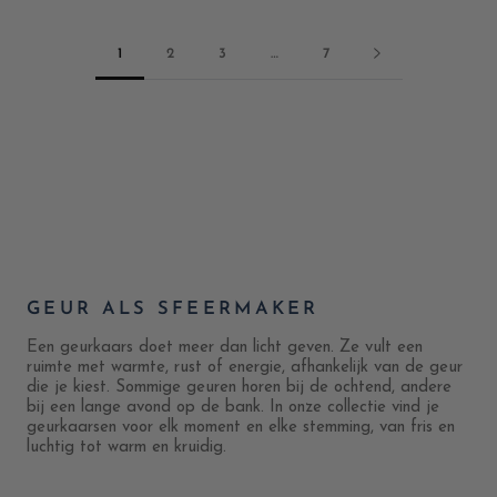
1
2
3
…
7
GEUR ALS SFEERMAKER
Een geurkaars doet meer dan licht geven. Ze vult een
ruimte met warmte, rust of energie, afhankelijk van de geur
die je kiest. Sommige geuren horen bij de ochtend, andere
bij een lange avond op de bank. In onze collectie vind je
geurkaarsen voor elk moment en elke stemming, van fris en
luchtig tot warm en kruidig.