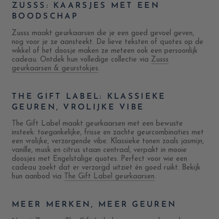
ZUSSS: KAARSJES MET EEN
BOODSCHAP
Zusss maakt geurkaarsen die je een goed gevoel geven,
nog voor je ze aansteekt. De lieve teksten of quotes op de
wikkel of het doosje maken ze meteen ook een persoonlijk
cadeau. Ontdek hun volledige collectie via
Zusss
geurkaarsen & geurstokjes
.
THE GIFT LABEL: KLASSIEKE
GEUREN, VROLIJKE VIBE
The Gift Label maakt geurkaarsen met een bewuste
insteek: toegankelijke, frisse en zachte geurcombinaties met
een vrolijke, verzorgende vibe. Klassieke tonen zoals jasmijn,
vanille, musk en citrus staan centraal, verpakt in mooie
doosjes met Engelstalige quotes. Perfect voor wie een
cadeau zoekt dat er verzorgd uitziet én goed ruikt. Bekijk
hun aanbod via
The Gift Label geurkaarsen
.
MEER MERKEN, MEER GEUREN