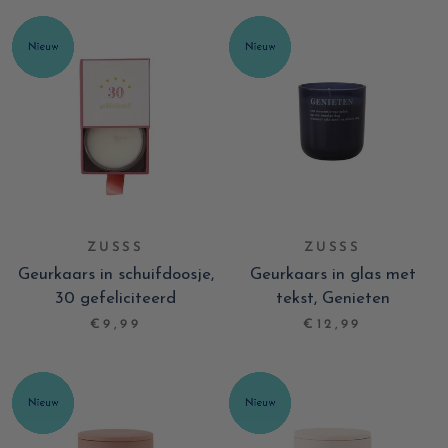
ZUSSS
ZUSSS
Geurkaars in schuifdoosje,
Geurkaars in glas met
30 gefeliciteerd
tekst, Genieten
€9,99
€12,99