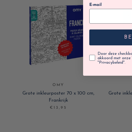
E-mail
B
Door deze checkbox
akkoord met onze 
"Privacybeleid".
OMY
Grote inkleurposter 70 x 100 cm,
Grote inkl
Frankrijk
€13,95