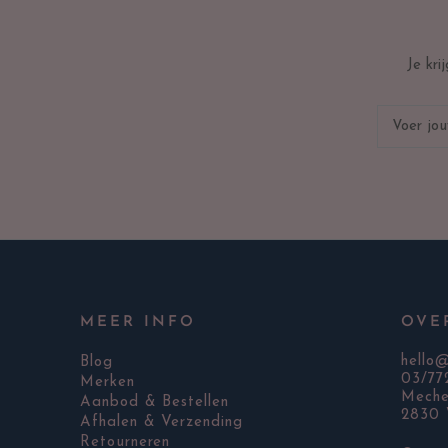
Je kr
MEER INFO
OVE
hello
Blog
03/77
Merken
Meche
Aanbod & Bestellen
2830 
Afhalen & Verzending
Retourneren