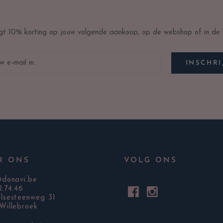
ijgt 10% korting op jouw volgende aankoop, op de webshop of in de w
INSCHRI
R ONS
VOLG ONS
@donavi.be
2.74.46
lsesteenweg 31
Willebroek