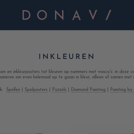
INKLEUREN
en en inkleurposters tot kleuren op nummers met wasco's: in deze col
manieren om even helemaal op te gaan in kleur, alleen of samen met
ok:
Spellen
|
Spelposters
|
Puzzels
|
Diamond Painting
|
Painting b