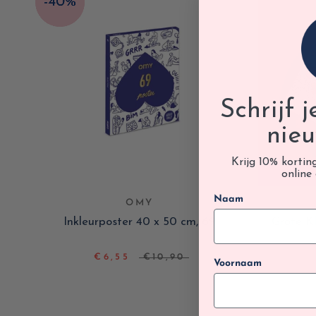
Schrijf 
nieu
Krijg 10% kortin
online 
Naam
OMY
Inkleurposter 40 x 50 cm, 69
Grote K
€6,55
€10,90
Voornaam