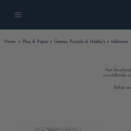
Ga
naar
inhoud
Home
>
Play & Paper
>
Games, Puzzels & Hobby's
>
Inkleuren
Van kleurboek
verschillende 
Bekijk o