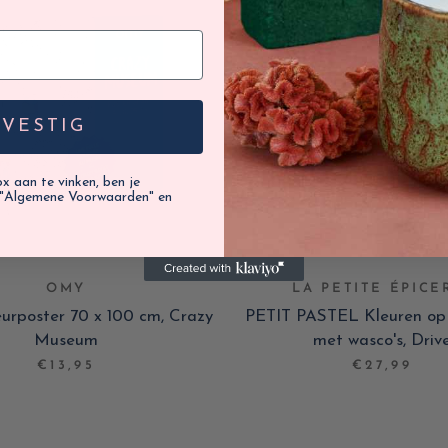
EVESTIG
 aan te vinken, ben je
"Algemene Voorwaarden" en
OMY
LA PETITE ÉPICE
eurposter 70 x 100 cm, Crazy
PETIT PASTEL Kleuren o
Museum
met wasco's, Driv
€13,95
€27,99