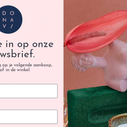
je in op onze
wsbrief.
g op je volgende aankoop,
of in de winkel.
OMY
OMY
leurposter 70x100cm, New
Grote inkleurposter 70 x 100
York City
€13,95
€13,95