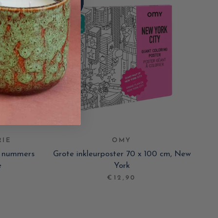
RIE
OMY
p nummers
Grote inkleurposter 70 x 100 cm, New
e
York
€12,90