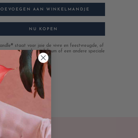
TOEVOEGEN AAN WINKELMANDJE
NU KOPEN
ndle® staat voor joie de vivre en feestvreugde, of
oor een verjaardag, jubileum of een andere speciale
id is.
en: ca. 19,5 cm x 6,5 cm