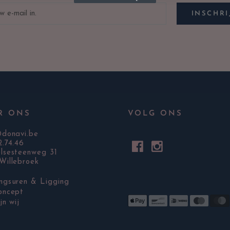
INSCHRI
R ONS
VOLG ONS
@donavi.be
2.74.46
lsesteenweg 31
Willebroek
ngsuren & Ligging
oncept
jn wij