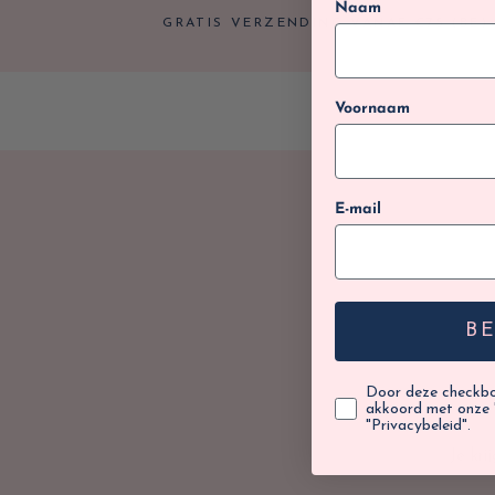
Naam
GRATIS VERZENDING VANAF €75 (BE) 
Voornaam
E-mail
B
Door deze checkbox
akkoord met onze 
"Privacybeleid".
Je kr