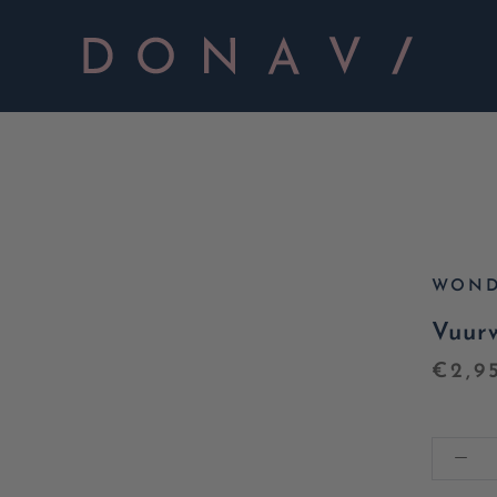
WOND
Vuur
€2,9