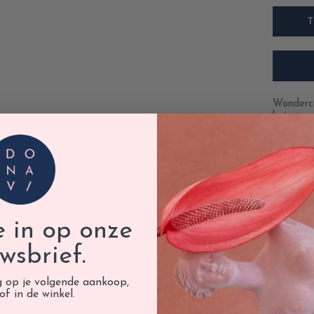
Wonderca
het nu v
gelegenhe
Afmeting
je in op onze
wsbrief.
g op je volgende aankoop,
of in de winkel.