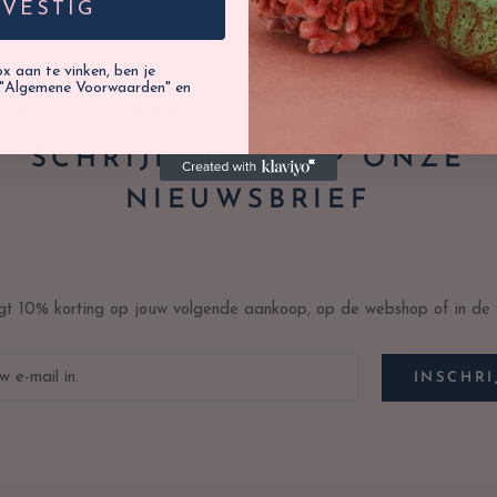
EVESTIG
 aan te vinken, ben je
"Algemene Voorwaarden" en
WIL JE GRAAG OP DE HOOGTE BLIJVEN?
SCHRIJF JE IN OP ONZE
NIEUWSBRIEF
ijgt 10% korting op jouw volgende aankoop, op de webshop of in de w
INSCHRI