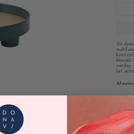
Dit donk
multifun
kunststo
klassiek
worden, 
het uitst
Afmetin
Hoog
Diam
Materia
De Platf
gemaakt 