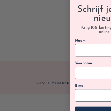
Schrijf 
nieu
Krijg 10% kortin
online 
Naam
Voornaam
GRATIS VERZENDING VANAF €75 (BE) 
E-mail