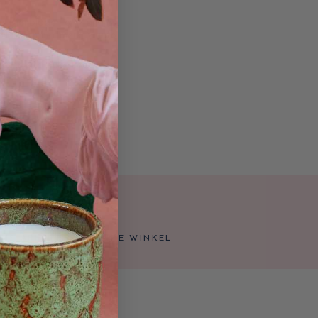
lle Dienbladen & Mandjes
.
lles van het merk Muuto
.
og meer leuke koopjes.
TIS AFHALEN IN ONZE WINKEL