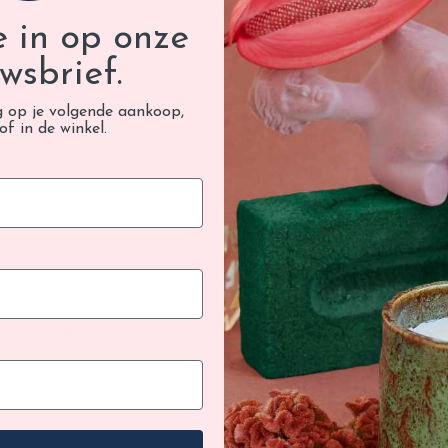
je in op onze
Bekijk a
Ontdek a
wsbrief.
Ontdek n
g op je volgende aankoop,
of in de winkel.
/ €100 (NL)
GRA