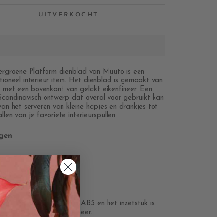
UITVERKOCHT
ergroene Platform dienblad van Muuto is een
ctioneel interieur item. Het dienblad is gemaakt van
f met een bovenkant van gelakt eikenfineer. Een
 Scandinavisch ontwerp dat overal voor gebruikt kan
van het serveren van kleine hapjes en drankjes tot
allen van je favoriete interieurspullen.
gen
te: 7,2 cm.
eter: 30 cm.
al
orm Tray is gemaakt van ABS en het inzetstuk is
van gelamineerd eikenfineer.