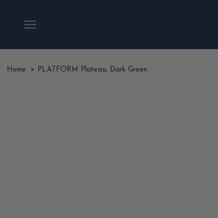
Ga
naar
inhoud
Home
>
PLATFORM Plateau, Dark Green