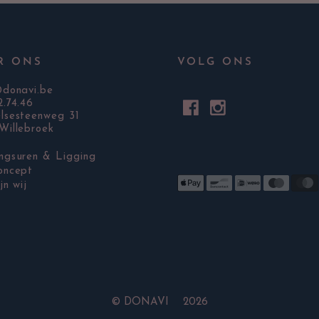
R ONS
VOLG ONS
@donavi.be
2.74.46
lsesteenweg 31
Willebroek
ngsuren & Ligging
oncept
jn wij
©
DONAVI 2026