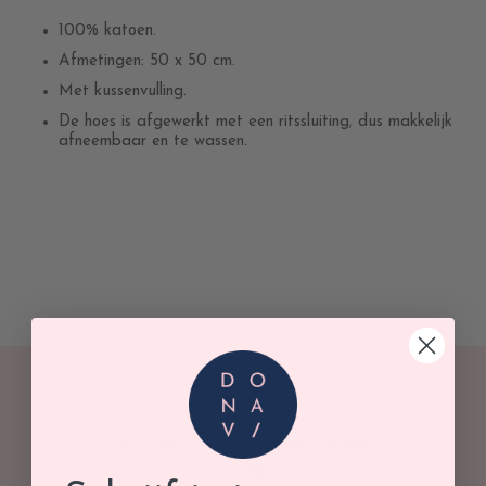
100% katoen.
Afmetingen: 50 x 50 cm.
Met kussenvulling.
De hoes is afgewerkt met een ritssluiting, dus makkelijk
afneembaar en te wassen.
GRATIS AFHALEN IN ONZE WINKEL