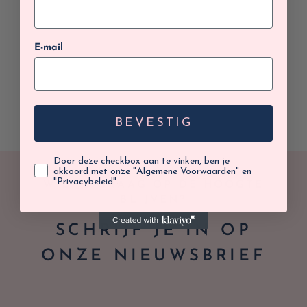
E-mail
BEVESTIG
Door deze checkbox aan te vinken, ben je
akkoord met onze "Algemene Voorwaarden" en
"Privacybeleid".
WIL JE GRAAG OP DE HOOGTE
BLIJVEN?
SCHRIJF JE IN OP
ONZE NIEUWSBRIEF