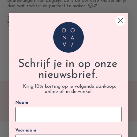
sleutelhangers van Legami
. Ze is de perfecte knuffel om je
dag wat zachter en purrfect te maken! 🐱💕
Bekijk alle Knuffels
.
Ontdek alles van het merk Legami
.
Schrijf je in op onze
nieuwsbrief.
Krijg 10% korting op je volgende aankoop,
online of in de winkel.
Naam
GRATIS AFHALEN IN ONZE WINKEL
Voornaam