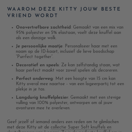
WAAROM DEZE KITTY JOUW BESTE
VRIEND WORDT
Onovertrefbare zachtheid
: Gemaakt van een mix van
95% polyester en 5% elastaan, voelt deze knuffel aan
als een donzige wolk.
Je persoonlijke maatje
: Personaliseer haar met een
naam op de ID-kaart, inclusief de lieve boodschap
“Purrfect together”.
Decoratief en speels
: Ze kan zelfstandig staan, wat
haar perfect maakt voor zowel spelen als decoreren.
Perfect onderweg
: Met een hoogte van 15 cm kan
Kitty overal mee naartoe - van een logeerpartij tot een
plekje in je tas.
Langdurig knuffelplezier
: Gemaakt met een stevige
vulling van 100% polyester, ontworpen om al jouw
avonturen mee te overleven.
Geef jezelf of iemand anders een reden om te glimlachen
met deze Kitty uit de
collectie Super Soft knuffels en