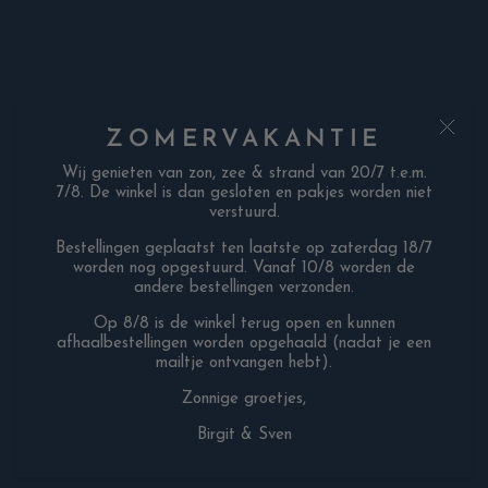
ZOMERVAKANTIE
Wij genieten van zon, zee & strand van 20/7 t.e.m.
7/8. De winkel is dan gesloten en pakjes worden niet
verstuurd.
Bestellingen geplaatst ten laatste op zaterdag 18/7
worden nog opgestuurd. Vanaf 10/8 worden de
andere bestellingen verzonden.
Op 8/8 is de winkel terug open en kunnen
©
DONAVI 2026
afhaalbestellingen worden opgehaald (nadat je een
mailtje ontvangen hebt).
Zonnige groetjes,
Birgit & Sven