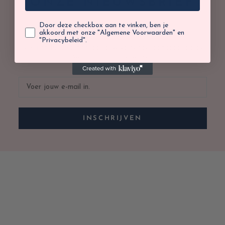
ONZE NIEUWSBRIEF
Door deze checkbox aan te vinken, ben je
akkoord met onze "Algemene Voorwaarden" en
"Privacybeleid".
Je krijgt 10% korting op jouw volgende aankoop, op de
webshop of in de winkel.
INSCHRIJVEN