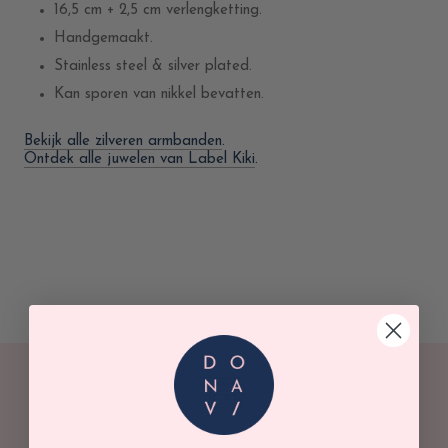
16,5 cm + 2,5 cm verlengketting.
Handgemaakt.
Stainless steel & silver plated.
Kan sporen van nikkel bevatten.
Bekijk alle zilveren armbanden
.
Ontdek alle juwelen van Label Kiki
.
GRATIS AFHALEN IN ONZE WINKEL