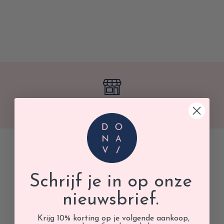
GRA
GRATIS AFHALEN IN ONZE WINKEL
Schrijf je in op onze
nieuwsbrief.
Krijg 10% korting op je volgende aankoop,