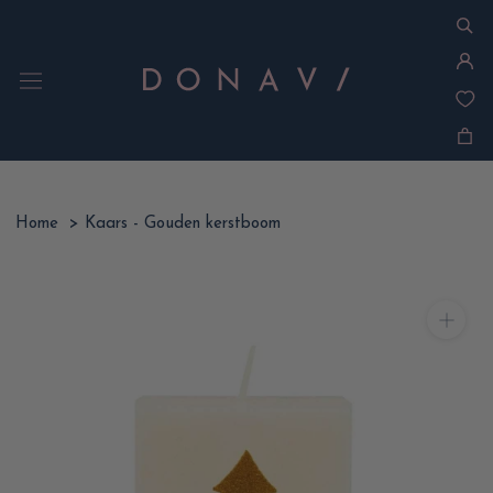
Ga
naar
inhoud
Home
>
Kaars - Gouden kerstboom