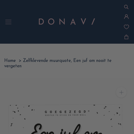
Ga
naar
inhoud
Home
>
Zelfklevende muurquote, Een juf om nooit te
vergeten