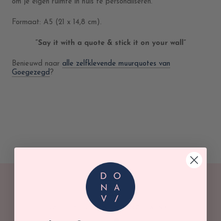
om je eigen ruimte in huis te personaliseren.
Formaat: A5 (21 x 14,8 cm).
“Say it with a quote & stick it on your wall”
Benieuwd naar
alle zelfklevende muurquotes van
Goegezegd
?
GRATIS AFHALEN IN ONZE WINKEL