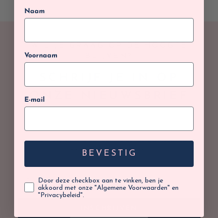
Naam
WIL JE GRAAG OP DE HOOGTE
Voornaam
BLIJVEN?
SCHRIJF JE IN OP
ONZE NIEUWSBRIEF
E-mail
Je krijgt 10% korting op jouw volgende aankoop, op de
webshop of in de winkel.
BEVESTIG
Door deze checkbox aan te vinken, ben je
akkoord met onze "Algemene Voorwaarden" en
"Privacybeleid".
INSCHRIJVEN