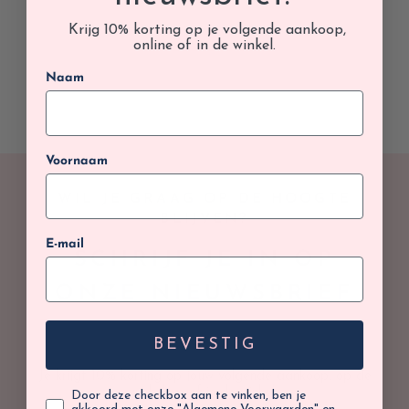
Krijg 10% korting op je volgende aankoop,
online of in de winkel.
Naam
Voornaam
WIL JE GRAAG OP DE HOOGTE
BLIJVEN?
E-mail
SCHRIJF JE IN OP
ONZE NIEUWSBRIEF
BEVESTIG
Je krijgt 10% korting op jouw volgende aankoop, op de
webshop of in de winkel.
Door deze checkbox aan te vinken, ben je