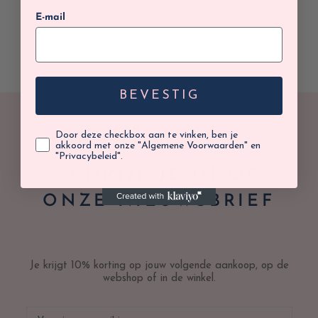
E-mail
BEVESTIG
WIL JE GRAAG OP DE HOOGTE
Door deze checkbox aan te vinken, ben je
BLIJVEN?
akkoord met onze "Algemene Voorwaarden" en
"Privacybeleid".
SCHRIJF JE IN OP
ONZE NIEUWSBRIEF
Je krijgt 10% korting op jouw volgende aankoop, op de
webshop of in de winkel.