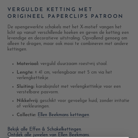
VERGULDE KETTING MET
ORIGINEEL PAPERCLIPS PATROON
De opengewerkte schakels met het X-motief vangen het
licht op vanuit verschillende hoeken en geven de ketting een
levendige en decoratieve uitstraling. Opvallend genoeg om
alleen te dragen, maar ook mooi te combineren met andere
kettingen.
Materiaal:
verguld duurzaam roestvrij staal.
Lengte:
± 41 cm, verlengbaar met 5 cm via het
verlengkettinkje.
Sluiting:
karabijnslot met verlengkettinkje voor een
verstelbare pasvorm.
Nikkelvrij:
geschikt voor gevoelige huid, zonder irritatie
of verkleuringen.
Collectie:
Ellen Beekmans kettingen
.
Bekijk alle Effen & Schakelkettingen
.
Ontdek alle juwelen van Ellen Beekmans
.