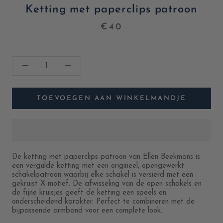
Ketting met paperclips patroon
€40
TOEVOEGEN AAN WINKELMANDJE
De ketting met paperclips patroon van Ellen Beekmans is
een vergulde ketting met een origineel, opengewerkt
schakelpatroon waarbij elke schakel is versierd met een
gekruist X-motief. De afwisseling van de open schakels en
de fijne kruisjes geeft de ketting een speels en
onderscheidend karakter. Perfect te combineren met de
bijpassende armband voor een complete look.