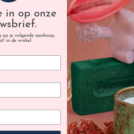
Ontdek a
je in op onze
wsbrief.
g op je volgende aankoop,
of in de winkel.
/ €100 (NL)
GRA