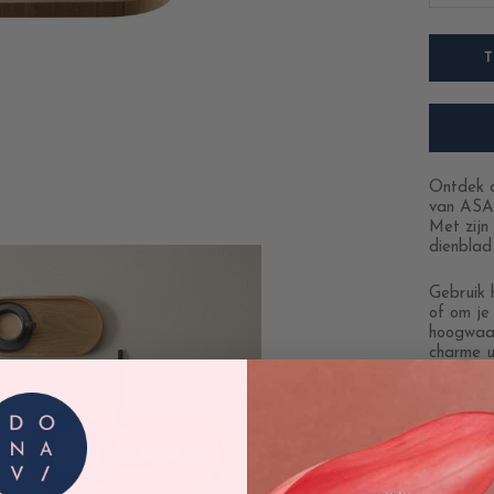
Ontdek d
van ASA S
Met zijn 
dienblad 
Gebruik 
of om je
hoogwaar
charme ui
Afm
Mate
Bekijk a