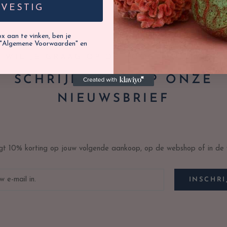
EVESTIG
 aan te vinken, ben je
"Algemene Voorwaarden" en
WIL JE GRAAG OP DE HOOGTE BLIJVEN?
SCHRIJF JE IN OP ONZE
NIEUWSBRIEF
ijgt 10% korting op jouw volgende aankoop, op de webshop of in de w
INSCHRI