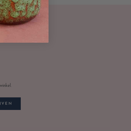
inkel.
JVEN