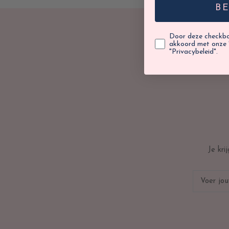
B
Door deze checkbox
akkoord met onze 
"Privacybeleid".
Je kr