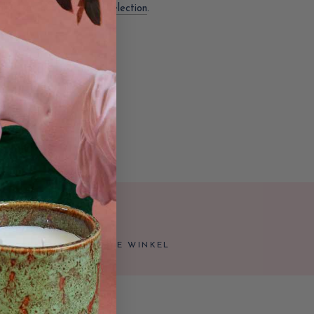
lles van het merk Asa Selection
.
TIS AFHALEN IN ONZE WINKEL