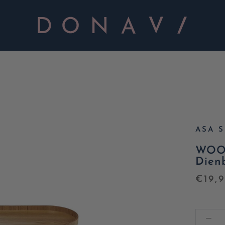
ASA 
WOOD
Dienb
€19,