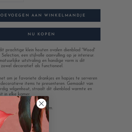
TOEVOEGEN AAN WINKELMANDJE
NU KOPEN
it prachtige klein houten ovalen dienblad 'Wood'
election, een stijlvolle aanvulling op je interieur.
natuurlijke uitstraling en handige vorm is dit
zowel decoratief als functioneel.
het om je favoriete drankjes en hapjes te serveren
 decoratieve items te presenteren. Gemaakt van
dig wilgenhout, straalt dit dienblad warmte en
t in elke kamer.
etingen:
23 x 11 cm, H 2 cm.
riaal: wilgenhout.
lle dienbladen en mandjes
.