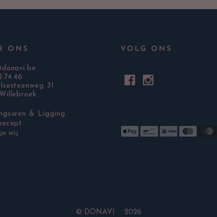
R ONS
VOLG ONS
@donavi.be
2.74.46
lsesteenweg 31
Willebroek
ngsuren & Ligging
oncept
jn wij
©
DONAVI 2026