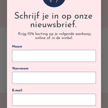
Schrijf je in op onze
GRATIS AFHALEN IN ONZE WINKEL
nieuwsbrief.
Krijg 10% korting op je volgende aankoop,
online of in de winkel.
Naam
Voornaam
E-mail
WIL JE GRAAG OP DE HOOGTE