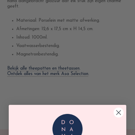
hand aangebracht glazuur dat elk stuk zijn eigen charme
geeft.
Materiaal: Porselein met matte afwerking.
Afmetingen:
12,6 x 17,5 cm x H 14,5 cm.
Inhoud: 1000ml.
Vaatwasserbestendig.
Magnetronbestendig.
Bekijk alle theepotten en theetassen
.
Ontdek alles van het merk Asa Selection
.