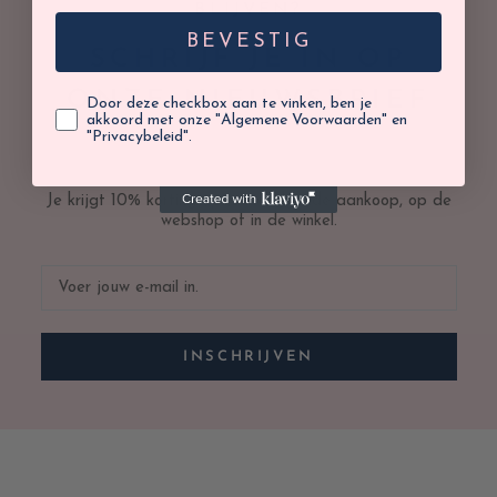
BLIJVEN?
BEVESTIG
SCHRIJF JE IN OP
ONZE NIEUWSBRIEF
Door deze checkbox aan te vinken, ben je
akkoord met onze "Algemene Voorwaarden" en
"Privacybeleid".
Je krijgt 10% korting op jouw volgende aankoop, op de
webshop of in de winkel.
INSCHRIJVEN