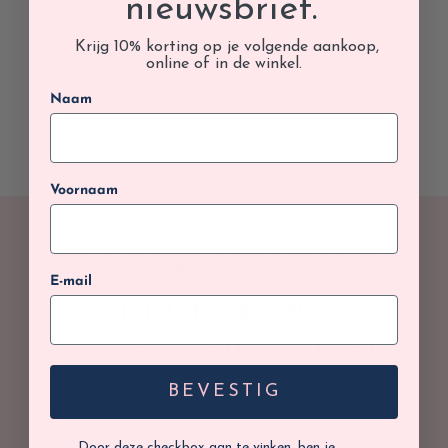
nieuwsbrief.
Krijg 10% korting op je volgende aankoop,
online of in de winkel.
Naam
Voornaam
WIL JE GRAAG OP DE HOOGTE
BLIJVEN?
E-mail
SCHRIJF JE IN OP
ONZE NIEUWSBRIEF
BEVESTIG
Je krijgt 10% korting op jouw volgende aankoop, op de
Door deze checkbox aan te vinken, ben je