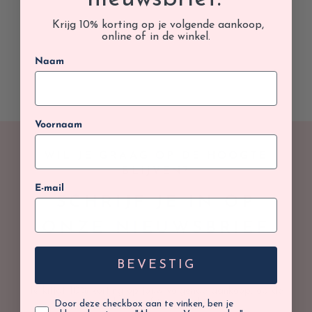
Krijg 10% korting op je volgende aankoop,
online of in de winkel.
Naam
Voornaam
WIL JE GRAAG OP DE HOOGTE
BLIJVEN?
E-mail
SCHRIJF JE IN OP
ONZE NIEUWSBRIEF
BEVESTIG
Je krijgt 10% korting op jouw volgende aankoop, op de
Door deze checkbox aan te vinken, ben je
webshop of in de winkel.