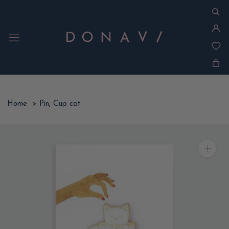
Ga
naar
inhoud
Home
>
Pin, Cup cat