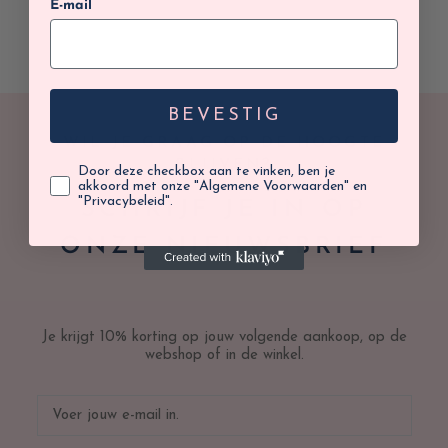
E-mail
BEVESTIG
WIL JE GRAAG OP DE HOOGTE
BLIJVEN?
Door deze checkbox aan te vinken, ben je
akkoord met onze "Algemene Voorwaarden" en
"Privacybeleid".
SCHRIJF JE IN OP
ONZE NIEUWSBRIEF
Je krijgt 10% korting op jouw volgende aankoop, op de
webshop of in de winkel.