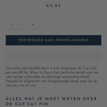
€9,99
TOEVOEGEN AAN WINKELMANDJE
Een katje dat heerlijk luiert in een theekopje: de Cup Cat
pin van All the Ways to Say is het perfecte detail voor wie
van rustige ochtenden en schattige accessoires houdt.
Verguld en afgewerkt met hoogwaardig émail, past hij op
een jas, tas of etui.
ALLES WAT JE MOET WETEN OVER
DE CUP CAT PIN