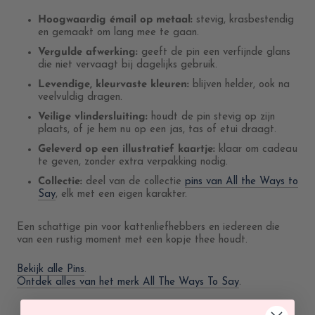
Hoogwaardig émail op metaal:
stevig, krasbestendig
en gemaakt om lang mee te gaan.
Vergulde afwerking:
geeft de pin een verfijnde glans
die niet vervaagt bij dagelijks gebruik.
Levendige, kleurvaste kleuren:
blijven helder, ook na
veelvuldig dragen.
Veilige vlindersluiting:
houdt de pin stevig op zijn
plaats, of je hem nu op een jas, tas of etui draagt.
Geleverd op een illustratief kaartje:
klaar om cadeau
te geven, zonder extra verpakking nodig.
Collectie:
deel van de collectie
pins van All the Ways to
Say
, elk met een eigen karakter.
Een schattige pin voor kattenliefhebbers en iedereen die
van een rustig moment met een kopje thee houdt.
Bekijk alle Pins
.
Ontdek alles van het merk All The Ways To Say
.